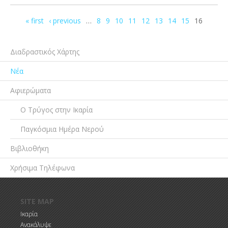
Σελίδες
« first
‹ previous
…
8
9
10
11
12
13
14
15
16
Διαδραστικός Χάρτης
Νέα
Αφιερώματα
Ο Τρύγος στην Ικαρία
Παγκόσμια Ημέρα Νερού
Βιβλιοθήκη
Χρήσιμα Τηλέφωνα
Παράκαμψη προς το κυρίως περιεχόμενο
SITE MAP
Ικαρία
Ανακάλυψε