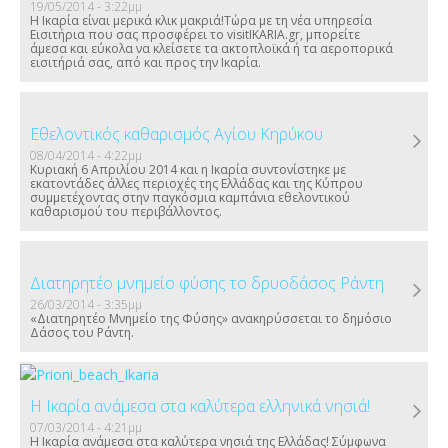
19/05/2014 - 3:22μμ
Η Ικαρία είναι μερικά κλικ μακριά!Τώρα με τη νέα υπηρεσία
Εισιτήρια που σας προσφέρει το visitIKARIA.gr, μπορείτε
άμεσα και εύκολα να κλείσετε τα ακτοπλοϊκά ή τα αεροπορικά
εισιτήριά σας, από και προς την Ικαρία.
Εθελοντικός καθαρισμός Αγίου Κηρύκου
08/04/2014 - 4:22μμ
Κυριακή 6 Απριλίου 2014 και η Ικαρία συντονίστηκε με
εκατοντάδες άλλες περιοχές της Ελλάδας και της Κύπρου
συμμετέχοντας στην παγκόσμια καμπάνια εθελοντικού
καθαρισμού του περιβάλλοντος.
Διατηρητέο μνημείο φύσης το δρυοδάσος Ράντη
26/03/2014 - 3:35μμ
«Διατηρητέο Μνημείο της Φύσης» ανακηρύσσεται το δημόσιο
Δάσος του Ράντη.
Η Ικαρία ανάμεσα στα καλύτερα ελληνικά νησιά!
07/03/2014 - 4:21μμ
Η Ικαρία ανάμεσα στα καλύτερα νησιά της Ελλάδας! Σύμφωνα