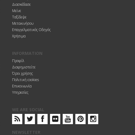
Διασκέδασε
Μείνε
Ταξίδεψε
Μετακινήσου
Επαγγελματικός Οδηγός
Χρήσιμα
INFORMATION
Προφίλ
Διαφημιστείτε
Όροι χρήσης
Πολιτική cookies
Επικοινωνία
Υπηρεσίες
WE ARE SOCIAL
NEWSLETTER