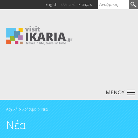
Αναζήτηση
English
Ελληνικά
Français
Φόρμα
αναζήτησης
ΜΕΝΟΥ
Αρχική
Χρήσιμα
Νέα
Είστε εδώ
Νέα