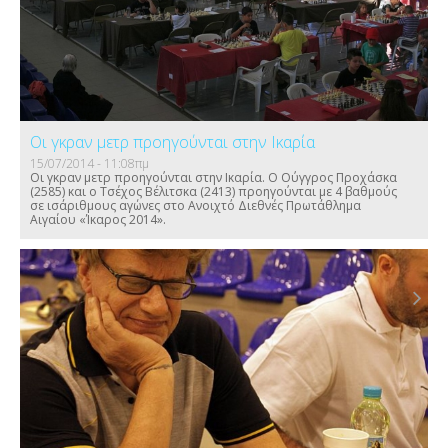
Οι γκραν μετρ προηγούνται στην Ικαρία
15/07/2014 - 11:08πμ
Οι γκραν μετρ προηγούνται στην Ικαρία. Ο Ούγγρος Προχάσκα
(2585) και ο Τσέχος Βέλιτσκα (2413) προηγούνται με 4 βαθμούς
σε ισάριθμους αγώνες στο Ανοιχτό Διεθνές Πρωτάθλημα
Αιγαίου «Ίκαρος 2014».