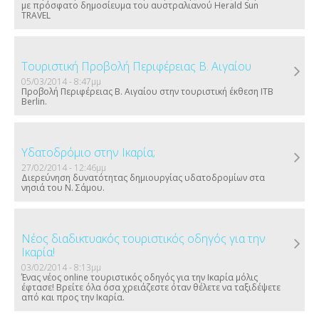
με πρόσφατο δημοσίευμα του αυστραλιανού Herald Sun
TRAVEL
Τουριστική Προβολή Περιφέρειας Β. Αιγαίου
05/03/2014 - 8:47μμ
Προβολή Περιφέρειας Β. Αιγαίου στην τουριστική έκθεση ITB
Berlin.
Υδατοδρόμιο στην Ικαρία;
27/02/2014 - 12:46μμ
Διερεύνηση δυνατότητας δημιουργίας υδατοδρομίων στα
νησιά του Ν. Σάμου.
Νέος διαδικτυακός τουριστικός οδηγός για την
Ικαρία!
03/02/2014 - 8:13μμ
Ένας νέος online τουριστικός οδηγός για την Ικαρία μόλις
έφτασε! Βρείτε όλα όσα χρειάζεστε όταν θέλετε να ταξιδέψετε
από και προς την Ικαρία.