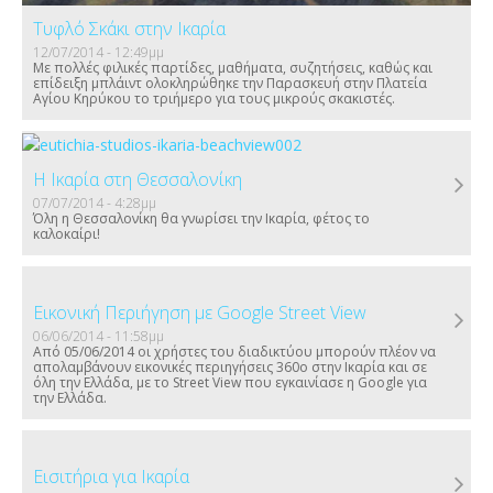
Τυφλό Σκάκι στην Ικαρία
12/07/2014 - 12:49μμ
Με πολλές φιλικές παρτίδες, μαθήματα, συζητήσεις, καθώς και
επίδειξη μπλάιντ ολοκληρώθηκε την Παρασκευή στην Πλατεία
Αγίου Κηρύκου το τριήμερο για τους μικρούς σκακιστές.
Η Ικαρία στη Θεσσαλονίκη
07/07/2014 - 4:28μμ
Όλη η Θεσσαλονίκη θα γνωρίσει την Ικαρία, φέτος το
καλοκαίρι!
Εικονική Περιήγηση με Google Street View
06/06/2014 - 11:58μμ
Από 05/06/2014 οι χρήστες του διαδικτύου μπορούν πλέον να
απολαμβάνουν εικονικές περιηγήσεις 360ο στην Ικαρία και σε
όλη την Ελλάδα, με το Street View που εγκαινίασε η Google για
την Ελλάδα.
Εισιτήρια για Ικαρία