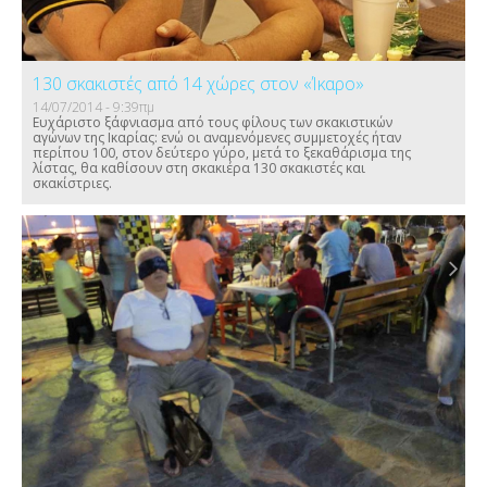
130 σκακιστές από 14 χώρες στον «Ίκαρο»
14/07/2014 - 9:39πμ
Ευχάριστο ξάφνιασμα από τους φίλους των σκακιστικών
αγώνων της Ικαρίας: ενώ οι αναμενόμενες συμμετοχές ήταν
περίπου 100, στον δεύτερο γύρο, μετά το ξεκαθάρισμα της
λίστας, θα καθίσουν στη σκακιέρα 130 σκακιστές και
σκακίστριες.