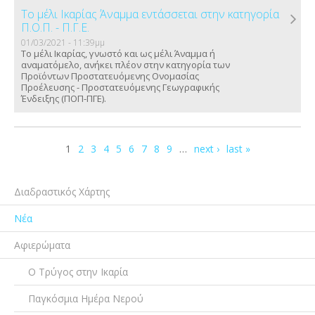
Το μέλι Ικαρίας Άναμμα εντάσσεται στην κατηγορία
Π.Ο.Π. - Π.Γ.Ε.
01/03/2021 - 11:39μμ
Το μέλι Ικαρίας, γνωστό και ως μέλι Άναμμα ή
αναματόμελο, ανήκει πλέον στην κατηγορία των
Προϊόντων Προστατευόμενης Ονομασίας
Προέλευσης - Προστατευόμενης Γεωγραφικής
Ένδειξης (ΠΟΠ-ΠΓΕ).
Σελίδες
1
2
3
4
5
6
7
8
9
…
next ›
last »
Διαδραστικός Χάρτης
Νέα
Αφιερώματα
Ο Τρύγος στην Ικαρία
Παγκόσμια Ημέρα Νερού