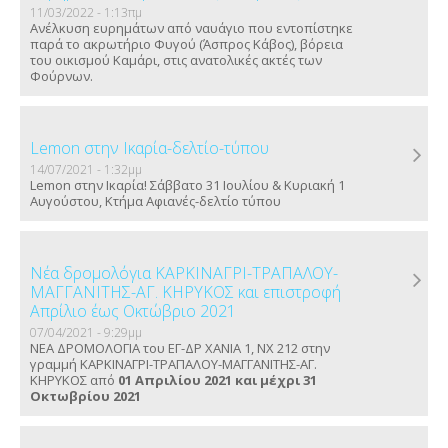
11/03/2022 - 1:13πμ
Ανέλκυση ευρημάτων από ναυάγιο που εντοπίστηκε
παρά το ακρωτήριο Φυγού (Άσπρος Κάβος), βόρεια
του οικισμού Καμάρι, στις ανατολικές ακτές των
Φούρνων.
Lemon στην Ικαρία-δελτίο-τύπου
14/07/2021 - 1:32μμ
Lemon στην Ικαρία! Σάββατο 31 Ιουλίου & Κυριακή 1
Αυγούστου, Κτήμα Αφιανές-δελτίο τύπου
Νέα δρομολόγια ΚΑΡΚΙΝΑΓΡΙ-ΤΡΑΠΑΛΟΥ-
ΜΑΓΓΑΝΙΤΗΣ-ΑΓ. ΚΗΡΥΚΟΣ και επιστροφή
Απρίλιο έως Οκτώβριο 2021
07/04/2021 - 9:29μμ
ΝΕΑ ΔΡΟΜΟΛΟΓΙΑ του ΕΓ-ΔΡ ΧΑΝΙΑ 1, ΝΧ 212 στην
γραμμή ΚΑΡΚΙΝΑΓΡΙ-ΤΡΑΠΑΛΟΥ-ΜΑΓΓΑΝΙΤΗΣ-ΑΓ.
ΚΗΡΥΚΟΣ από
01 Απριλίου 2021 και μέχρι 31
Οκτωβρίου 2021