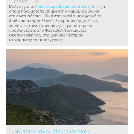
11/03/2022 - 1:46πμ
Μελέτη για το
Μπλε Μικροβίωμα (cleoresearch.org)
η
οποία πραγματοποιήθηκε στην Ικαρία, καθώς και
στην Αστυπάλαια.Ειδικά στην Ικαρία, με αφορμή τη
διαδικασία της συλλογής δειγμάτων της μελέτης,
γυρίστηκε ταινία-ντοκιμαντέρ, η οποία και θα
προβληθεί στο 24ο Φεστιβάλ Ντοκιμαντέρ
Θεσσαλονίκης και στο Διεθνές Φεστιβάλ
Ντοκιμαντέρ της Κοπεγχάγης.
Ευρήματα ναυαγίου στους Φούρνους