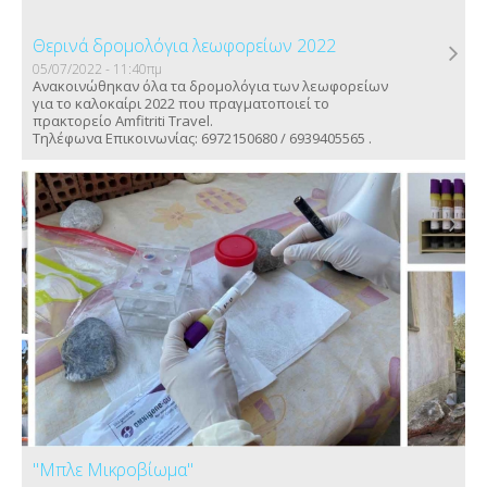
Θερινά δρομολόγια λεωφορείων 2022
05/07/2022 - 11:40πμ
Ανακοινώθηκαν όλα τα δρομολόγια των λεωφορείων
για το καλοκαίρι 2022 που πραγματοποιεί το
πρακτορείο Amfitriti Travel.
Τηλέφωνα Επικοινωνίας: 6972150680 / 6939405565 .
''Μπλε Μικροβίωμα''