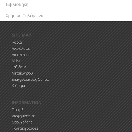
Βιβλιοθήκη
Χρήσιμα Τηλέφωνα
Παράκαμψη προς το κυρίως περιεχόμενο
SITE MAP
Ικαρία
Ανακάλυψε
Διασκέδασε
Μείνε
Ταξίδεψε
Μετακινήσου
Επαγγελματικός Οδηγός
Χρήσιμα
INFORMATION
Προφίλ
Διαφημιστείτε
Όροι χρήσης
Πολιτική cookies