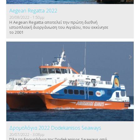
Aegean Regatta 2022
20/08/2022 - 1:50μμ
Η Aegean Regatta αποτελεί την πρώτη διεθνή
ιστιοπλοϊκή διοργάνωση του Αιγαίου, που εκκίνησε
το 2001
Δρομολόγια 2022 Dodekanisos Seaways
20/07/2022 - 3:08μμ
Όλα τα δρομολόγια της Dodekanisos Seaways από