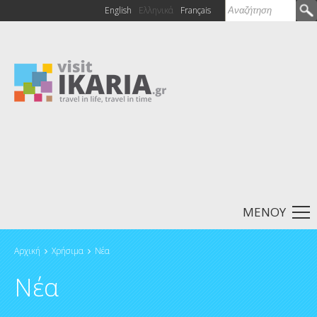
Αναζήτηση
English
Ελληνικά
Français
Φόρμα
αναζήτησης
ΜΕΝΟΥ
Αρχική
Χρήσιμα
Νέα
Είστε εδώ
Νέα