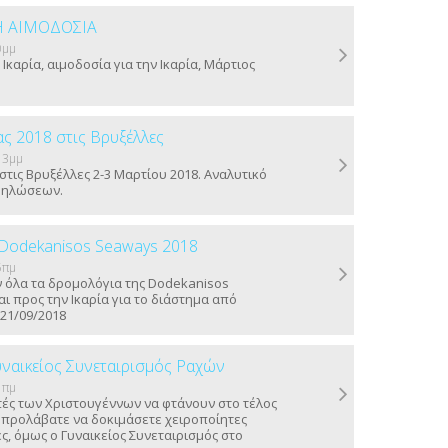
Η ΑΙΜΟΔΟΣΙΑ
0μμ
Ικαρία, αιμοδοσία για την Ικαρία, Μάρτιος
ας 2018 στις Βρυξέλλες
13μμ
 στις Βρυξέλλες 2-3 Μαρτίου 2018. Αναλυτικό
δηλώσεων.
Dodekanisos Seaways 2018
5πμ
 όλα τα δρομολόγια της Dodekanisos
ι προς την Ικαρία για το διάστημα από
 21/09/2018
υναικείος Συνεταιρισμός Ραχών
1πμ
τές των Χριστουγέννων να φτάνουν στο τέλος
ν προλάβατε να δοκιμάσετε χειροποίητες
ς, όμως ο Γυναικείος Συνεταιρισμός στο