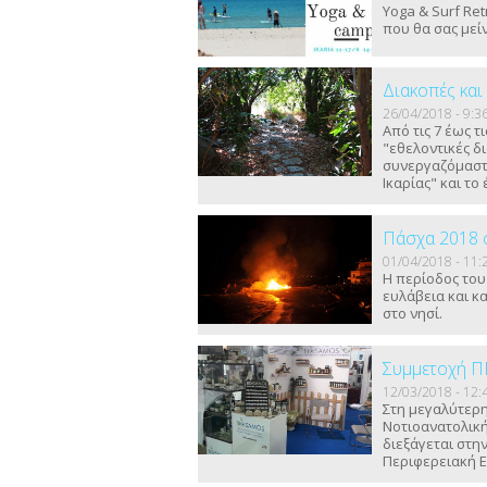
Yoga & Surf Ret
που θα σας μεί
Διακοπές και
26/04/2018 - 9:3
Από τις 7 έως 
"εθελοντικές δ
συνεργαζόμαστ
Ικαρίας" και το
Πάσχα 2018 σ
01/04/2018 - 11:
Η περίοδος του
ευλάβεια και κ
στο νησί.
Συμμετοχή Π
12/03/2018 - 12:
Στη μεγαλύτερη
Νοτιοανατολικ
διεξάγεται στην
Περιφερειακή Ε