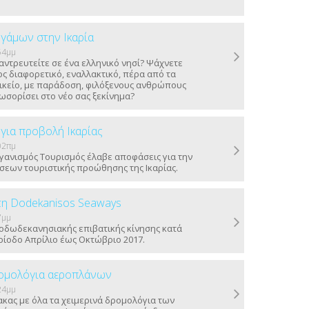
γάμων στην Ικαρία
54μμ
αντρευτείτε σε ένα ελληνικό νησί? Ψάχνετε
ος διαφορετικό, εναλλακτικό, πέρα από τα
ικείο, με παράδοση, φιλόξενους ανθρώπους
ωσορίσει στο νέο σας ξεκίνημα?
για προβολή Ικαρίας
02πμ
γανισμός Τουρισμός έλαβε αποφάσεις για την
εων τουριστικής προώθησης της Ικαρίας.
τη Dodekanisos Seaways
7μμ
οδωδεκανησιακής επιβατικής κίνησης κατά
ερίοδο Απρίλιο έως Οκτώβριο 2017.
ρομολόγια αεροπλάνων
24μμ
ακας με όλα τα χειμερινά δρομολόγια των