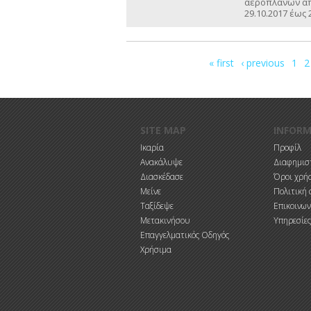
αεροπλάνων από
29.10.2017 έως 
Σελίδες
« first
‹ previous
1
2
Παράκαμψη προς το κυρίως περιεχόμενο
SITE MAP
INFOR
Ικαρία
Προφίλ
Ανακάλυψε
Διαφημιστ
Διασκέδασε
Όροι χρή
Μείνε
Πολιτική 
Ταξίδεψε
Επικοινων
Μετακινήσου
Υπηρεσίες
Επαγγελματικός Οδηγός
Χρήσιμα