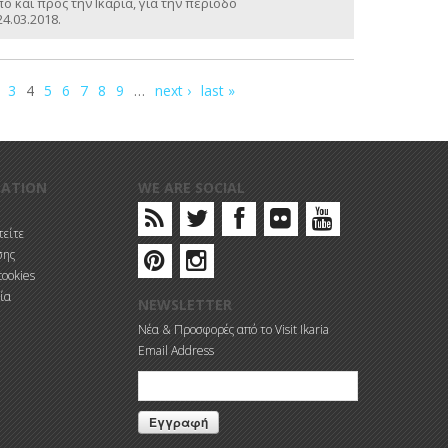
 και προς την Ικαρία, για την περίοδο
24.03.2018.
3
4
5
6
7
8
9
…
next ›
last »
MATION
WE ARE SOCIAL
είτε
σης
cookies
ία
NEWSLETTER
Νέα & Προσφορές από το Visit Ikaria
Email Address