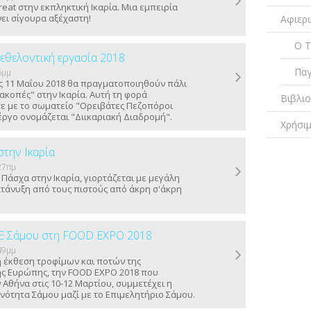
reat στην εκπληκτική Ικαρία. Μια εμπειρία
νει σίγουρα αξέχαστη!
Αφιερ
Ο Τ
 εθελοντική εργασία 2018
Παγ
6μμ
τις 11 Μαΐου 2018 θα πραγματοποιηθούν πάλι
ιακοπές" στην Ικαρία.
Αυτή τη φορά
Βιβλι
ε με το σωματείο "Ορειβάτες Πεζοπόροι
 έργο ονομάζεται "Διικαριακή Διαδρομή".
Χρήσι
την Ικαρία
27πμ
 Πάσχα στην Ικαρία, γιορτάζεται με μεγάλη
ατάνυξη από τους πιστούς από άκρη σ'άκρη
Ε Σάμου στη FOOD EXPO 2018
49μμ
 έκθεση τροφίμων και ποτών της
ής Ευρώπης, την FOOD EXPO 2018 που
 Αθήνα στις 10-12 Μαρτίου, συμμετέχει η
νότητα Σάμου μαζί με το Επιμελητήριο Σάμου.