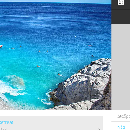
Διαδρα
Retreat
Νέα
43μμ