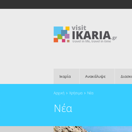
Ικαρία
Ανακάλυψε
Διασκ
Αρχική
Χρήσιμα
Νέα
Είστε εδώ
Νέα