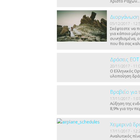
Χριστό Ραχών...
Διοργάνωση 
05/12/2017 - 12:
Σκέφτεστε να π
για κάποιο μέρ
συνηθισμένα, ο
που θα σας καλ
Δράσεις ΕΟΤ 
20/11/2017 - 11:
Ο Ελληνικός Ορ
υλοποίηση δράσ
Βραβείο για 
17/11/2017 - 1:0
Αύξηση της ενδ
8,9% για την π
Χειμερινά δ
17/11/2017 - 12:
Αναλυτικός πίν