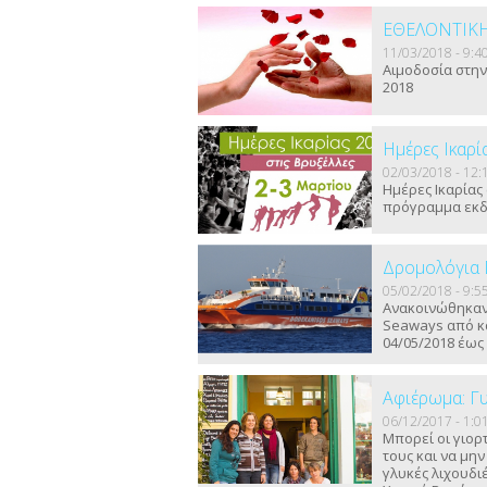
ΕΘΕΛΟΝΤΙΚ
11/03/2018 - 9:4
Αιμοδοσία στην 
2018
Ημέρες Ικαρί
02/03/2018 - 12:
Ημέρες Ικαρίας
πρόγραμμα εκ
Δρομολόγια 
05/02/2018 - 9:5
Ανακοινώθηκαν
Seaways από κα
04/05/2018 έως
Αφιέρωμα: Γ
06/12/2017 - 1:0
Μπορεί οι γιορ
τους και να μη
γλυκές λιχουδιέ