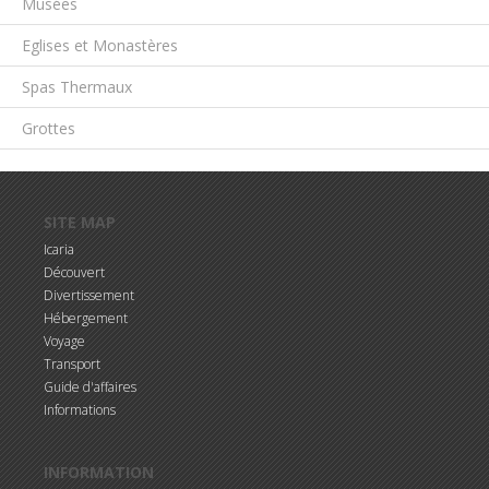
Musées
Eglises et Monastères
Spas Thermaux
Grottes
Aller au contenu principal
SITE MAP
Icaria
Découvert
Divertissement
Hébergement
Voyage
Transport
Guide d'affaires
Informations
INFORMATION