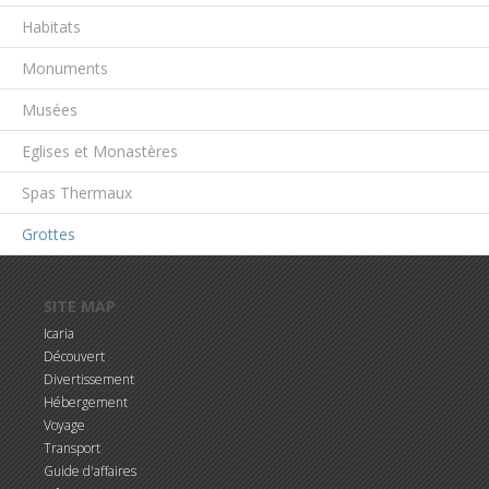
Habitats
Monuments
Musées
Eglises et Monastères
Spas Thermaux
Grottes
Aller au contenu principal
SITE MAP
Icaria
Découvert
Divertissement
Hébergement
Voyage
Transport
Guide d'affaires