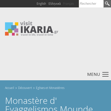
Rechercher
English
Ελληνικά
Français
Formulaire de
recherche
MENU
Accueil
Découvert
Eglises et Monastères
Vous êtes ici
Monastère d'
Evaggelismos Mounde