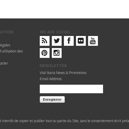
MATION
WE ARE SOCIAL
légales
'utilisation des
acter
NEWSLETTER
Visit Ikaria News & Promotions
Email Address
t interdit de copier et publier tout ou partie du Site, sans le consentement écrit préa