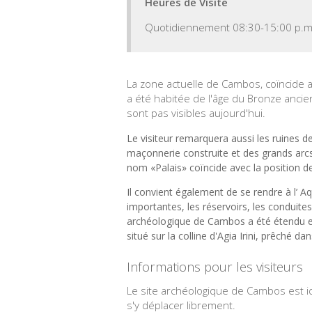
Heures de Visite
Quotidiennement 08:30-15:00 p.m
La zone actuelle de Cambos, coïncide av
a été habitée de l'âge du Bronze ancien.
sont pas visibles aujourd'hui.
Le visiteur remarquera aussi les ruines d
maçonnerie construite et des grands arcs
nom «Palais» coïncide avec la position d
Il convient également de se rendre à l’ A
importantes, les réservoirs, les conduite
archéologique de Cambos a été étendu e
situé sur la colline d'Agia Irini, prêché da
Informations pour les visiteurs
Le site archéologique de Cambos est ide
s'y déplacer librement.