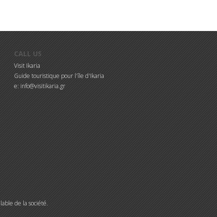
CALL US
Visit Ikaria
Guide touristique pour l'île d'Ikaria
e: info@visitikaria.gr
lable de la société.