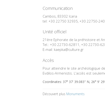
Communication
Cambos, 83302 Icaria
tel: +30 22750 32935, +30 22750-24
Unité officiel
21ère Ephorate de la préhistoire et An
Tel.: +30 22730-62811, +30 22730-6
E-mail: kaepka@culture.gr
Accès
Pour atteindre le site archéologique 
Evdilos-Armenistis. L'accès est seuleme
Coordinates:
37° 37' 39.083" N, 26° 9' 29
Découvert plus
Monuments