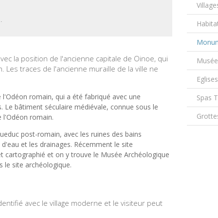
Village
.
Habita
Monum
ec la position de l'ancienne capitale de Oinoe, qui
Musée
 Les traces de l'ancienne muraille de la ville ne
Eglise
e l'Odéon romain, qui a été fabriqué avec une
Spas 
. Le bâtiment séculaire médiévale, connue sous le
Grotte
e l'Odéon romain.
queduc post-romain, avec les ruines des bains
s d'eau et les drainages. Récemment le site
t cartographié et on y trouve le Musée Archéologique
ns le site archéologique.
ntifié avec le village moderne et le visiteur peut