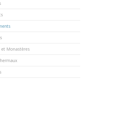
s
ts
ents
s
s et Monastères
Thermaux
s