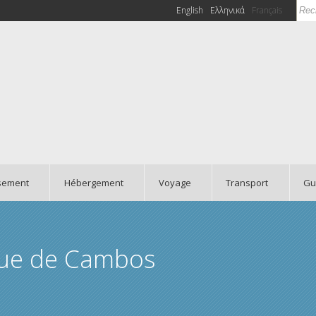
Rec
English
Ελληνικά
Français
Fo
ssement
Hébergement
Voyage
Transport
Gu
que de Cambos