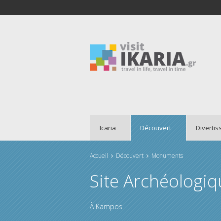
Icaria
Découvert
Diverti
Accueil
Découvert
Monuments
Vous êtes ici
Site Archéologi
À
Kampos