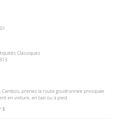
001
tiquités Classiques
2813
de Cambos, prenez la route goudronnée principale
nt en voiture, en taxi ou à pied.
" E