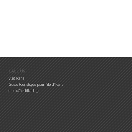
CALL US
Visit Ikaria
Guide touristique pour l'île d'Ikaria
e: info@visitikaria.gr