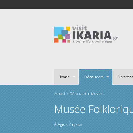
Icaria
Découvert
Diverti
Accueil
Découvert
Musées
Vous êtes ici
Musée Folkloriqu
À
Agios Kirykos