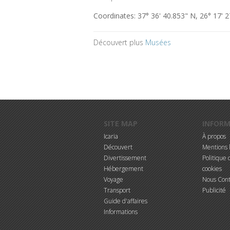
Coordinates:
37° 36' 40.853" N, 26° 17' 2
Découvert plus
Musées
Aller au contenu principal
SITE MAP
INFOR
Icaria
À propos
Découvert
Mentions 
Divertissement
Politique d
Hébergement
cookies
Voyage
Nous Cont
Transport
Publicité
Guide d'affaires
Informations