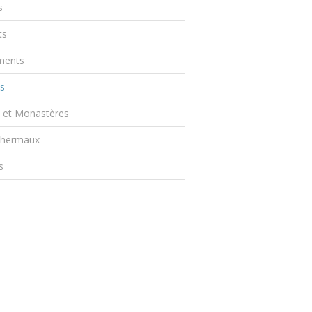
s
ts
ents
s
s et Monastères
Thermaux
s