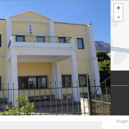
+
-
Plages