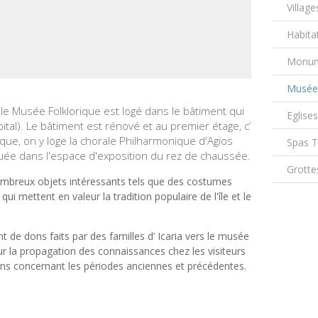
Village
Habita
Monum
Musée
le, le Musée Folklorique est logé dans le bâtiment qui
Eglise
ôpital). Le bâtiment est rénové et au premier étage, c’
que, on y loge la chorale Philharmonique d'Agios
Spas 
située dans l'espace d'exposition du rez de chaussée.
Grotte
ombreux objets intéressants tels que des costumes
 qui mettent en valeur la tradition populaire de l'île et le
 de dons faits par des familles d’ Icaria vers le musée
ur la propagation des connaissances chez les visiteurs
tions concernant les périodes anciennes et précédentes.