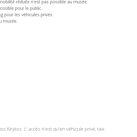
mobilité réduite n'est pas possible au musée.
ssible pour le public.
 pour les véhicules privés.
 du musée.
ios
Kirykos. L
' accès n'est
qu'
en véhicule privé
,
taxi