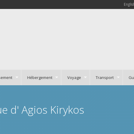
Englis
ssement
Hébergement
Voyage
Transport
Gu
e d' Agios Kirykos