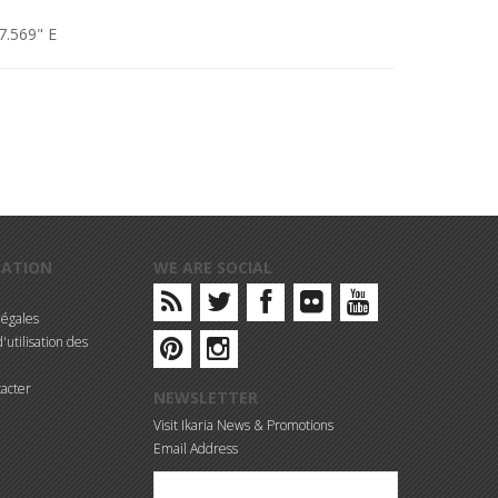
7.569" E
MATION
WE ARE SOCIAL
légales
'utilisation des
acter
NEWSLETTER
Visit Ikaria News & Promotions
Email Address