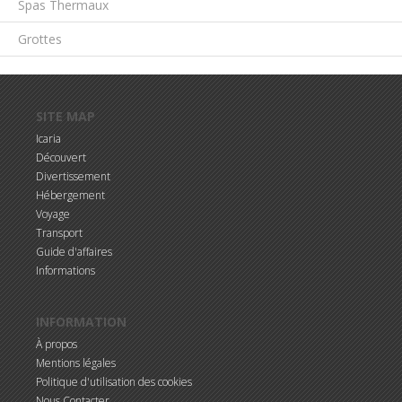
Spas Thermaux
Grottes
Aller au contenu principal
SITE MAP
Icaria
Découvert
Divertissement
Hébergement
Voyage
Transport
Guide d'affaires
Informations
INFORMATION
À propos
Mentions légales
Politique d'utilisation des cookies
Nous Contacter