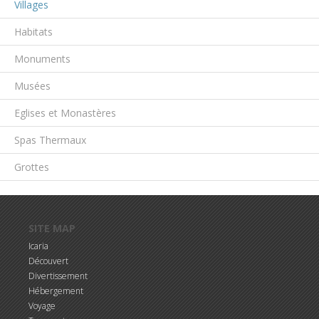
Villages
Habitats
Monuments
Musées
Eglises et Monastères
Spas Thermaux
Grottes
Aller au contenu principal
SITE MAP
Icaria
Découvert
Divertissement
Hébergement
Voyage