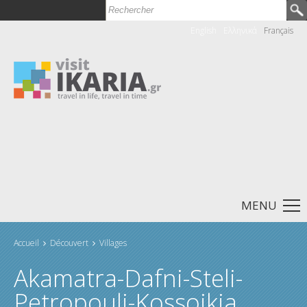
Rechercher
Formulaire de recherche
English
Ελληνικά
Français
MENU
Accueil
Découvert
Villages
Vous êtes ici
Akamatra-Dafni-Steli-
Petropouli-Kossoikia