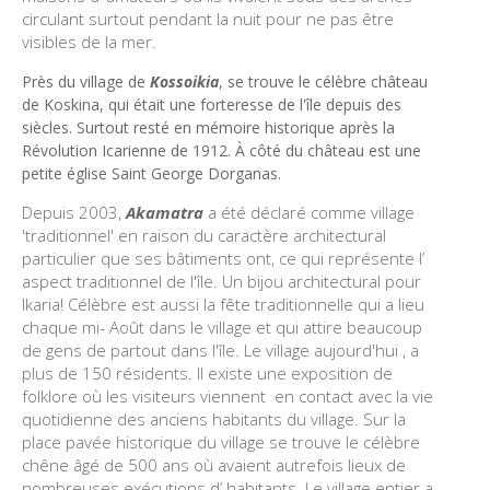
circulant surtout pendant la nuit pour ne pas être
visibles de la mer.
Près du village de
Kossoikia
,
se trouve le
célèbre château
de
Koskina
,
qui
était une forteresse
de l'île
depuis des
siècles
.
Surtout
resté en mémoire historique après la
Révolution Icarienne de 1912.
À côté du château
est
une
petite église
Saint
George
Dorganas
.
Depuis 2003,
Akamatra
a été déclaré comme village
'traditionnel' en raison du caractère architectural
particulier que ses bâtiments ont, ce qui représente l’
aspect traditionnel de l'île. Un bijou architectural pour
Ikaria! Célèbre est aussi la fête traditionnelle qui a lieu
chaque mi- Août dans le village et qui attire beaucoup
de gens de partout dans l'île. Le village aujourd'hui , a
plus de 150 résidents. Il existe une exposition de
folklore où les visiteurs viennent en contact avec la vie
quotidienne des anciens habitants du village. Sur la
place pavée historique du village se trouve le célèbre
chêne âgé de 500 ans où avaient autrefois lieux de
nombreuses exécutions d’ habitants. Le village entier a