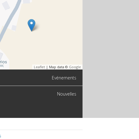
Leaflet
| Map data ©
Google
Evénements
Nouvelles
s