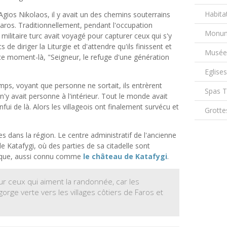
Habita
Agios Nikolaos, il y avait un des chemins souterrains
 Faros. Traditionnellement, pendant l'occupation
Monum
militaire turc avait voyagé pour capturer ceux qui s'y
e diriger la Liturgie et d'attendre qu'ils finissent et
Musée
à ce moment-là, "Seigneur, le refuge d'une génération
Eglise
mps, voyant que personne ne sortait, ils entrèrent
Spas 
l n'y avait personne à l'intérieur. Tout le monde avait
nfui de là. Alors les villageois ont finalement survécu et
Grotte
s dans la région. Le centre administratif de l'ancienne
de Katafygi, où des parties de sa citadelle sont
thique, aussi connu comme
le château de Katafygi
.
ur ceux qui aiment la randonnée, car les
rge verte vers les villages côtiers de Faros et