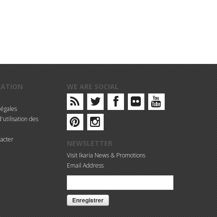
MATION
WE ARE SOCIAL
légales
'utilisation des
acter
NEWSLETTER
Visit Ikaria News & Promotions
Email Address