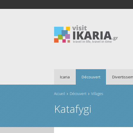
Icaria
Découvert
Divertisse
Accueil
Découvert
Villages
Vous êtes ici
Katafygi