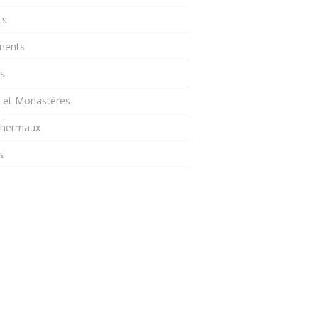
ts
ents
s
s et Monastères
Thermaux
s