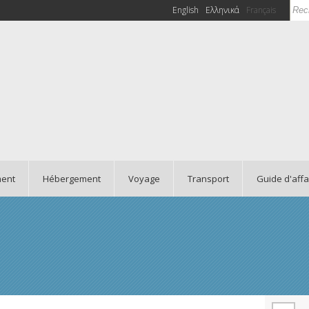
Rec
English
Ελληνικά
Français
Fo
ment
Hébergement
Voyage
Transport
Guide d'affa