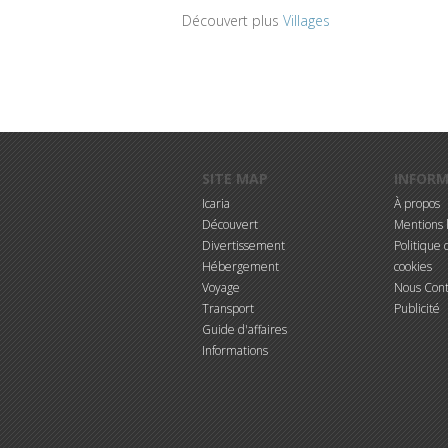
Découvert plus
Villages
Aller au contenu principal
SITE MAP
INFOR
Icaria
À propos
Découvert
Mentions 
Divertissement
Politique d
Hébergement
cookies
Voyage
Nous Cont
Transport
Publicité
Guide d'affaires
Informations