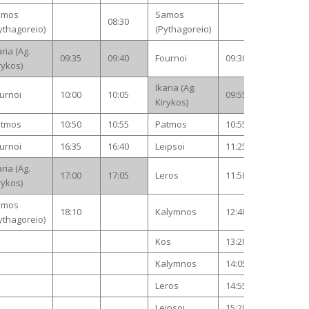
amos
Samos
08:30
08:30
ythagoreio)
(Pythagoreio)
aria (Ag.
09:35
09:40
Fournoi
09:30
09:35
rykos)
Ikaria (Ag.
urnoi
10:00
10:05
09:55
10:00
Kirykos)
atmos
10:50
10:55
Patmos
10:55
11:00
urnoi
16:35
16:40
Leipsoi
11:25
11:30
aria (Ag.
17:00
17:05
Leros
11:50
11:55
rykos)
amos
18:10
Kalymnos
12:40
12:45
ythagoreio)
Kos
13:20
13:30
Kalymnos
14:05
14:10
Leros
14:55
15:00
Leipsoi
15:20
15:25