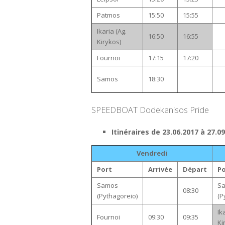
Patmos
15:50
15:55
Ikaria (Ag.
16:50
16:55
Kirykos)
Fournoi
17:15
17:20
Samos
18:30
SPEEDBOAT Dodekanisos Pride
Itinéraires de 23.06.2017 à 27.0
Vendredi
Port
Arrivée
Départ
Po
Samos
S
08:30
(Pythagoreio)
(P
Ik
Fournoi
09:30
09:35
Ki