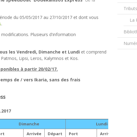
Tribut
période du 05/05/2017 au 27/10/2017 et dont vous
La 
s
.
Biblio
s modifications. Plusieurs d'information
Numéro
ous les Vendredi, Dimanche et Lundi
et comprend
, Patmos, Lipsi, Leros, Kalymnos et Kos.
ponibles à partir 20/02/17.
emps de / vers Ikaria, sans des frais
ss
6.2017
Dimanche
Lundi
rt
Arrivée
Départ
Port
Arrivée
Départ