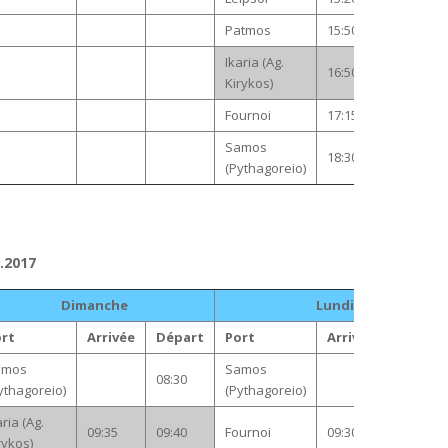
Patmos
15:50
15:55
Ikaria (Ag.
16:50
16:55
Kirykos)
Fournoi
17:15
17:20
Samos
18:30
(Pythagoreio)
9.2017
Dimanche
Lundi
rt
Arrivée
Départ
Port
Arrivée
Départ
amos
Samos
08:30
08:30
ythagoreio)
(Pythagoreio)
aria (Ag.
09:35
09:40
Fournoi
09:30
09:35
rykos)