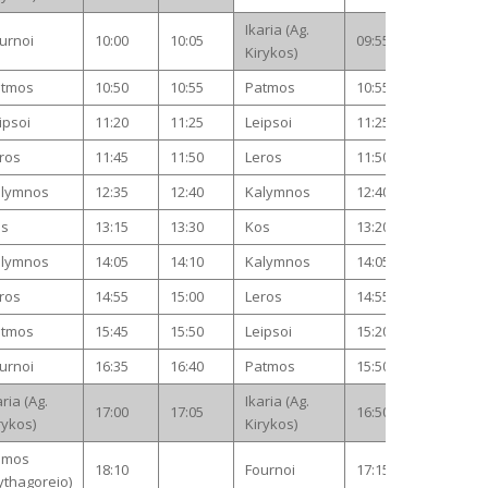
Ikaria (Ag.
urnoi
10:00
10:05
09:55
10:00
Kirykos)
atmos
10:50
10:55
Patmos
10:55
11:00
ipsoi
11:20
11:25
Leipsoi
11:25
11:30
ros
11:45
11:50
Leros
11:50
11:55
lymnos
12:35
12:40
Kalymnos
12:40
12:45
os
13:15
13:30
Kos
13:20
13:30
lymnos
14:05
14:10
Kalymnos
14:05
14:10
ros
14:55
15:00
Leros
14:55
15:00
atmos
15:45
15:50
Leipsoi
15:20
15:25
urnoi
16:35
16:40
Patmos
15:50
15:55
aria (Ag.
Ikaria (Ag.
17:00
17:05
16:50
16:55
rykos)
Kirykos)
amos
18:10
Fournoi
17:15
17:20
ythagoreio)