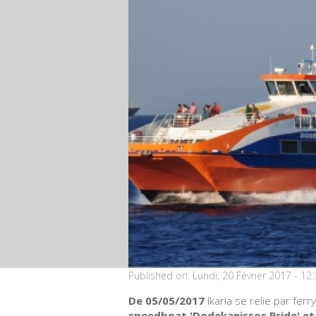
Published on:
Lundi, 20 Février 2017 - 1
De 05/05/2017
Ikaria se relie par ferr
speedboat 'Dodekanissos Pride' et