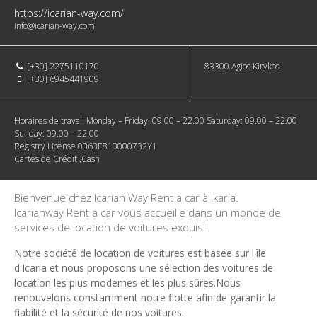
https://icarian-way.com/
info@icarian-way.com
[+30] 2275110170
83300
Agios Kirykos
[+30] 6945441909
Horaires de travail
Monday – Friday: 09.00 – 22.00 Saturday: 09.00 – 22.00
Sunday: 09.00 – 22.00
Registry License
0363Ε810000732Υ1
Cartes de Crédit
,Cash
Bienvenue chez Icarian Way Rent a car à Ikaria.
Icarianway Rent a car vous accueille dans un monde de
services de location de voitures exquis !
Notre société de location de voitures est basée sur l'île
d'Icaria et nous proposons une sélection des voitures de
location les plus modernes et les plus sûres.Nous
renouvelons constamment notre flotte afin de garantir la
fiabilité et la sécurité de nos voitures.