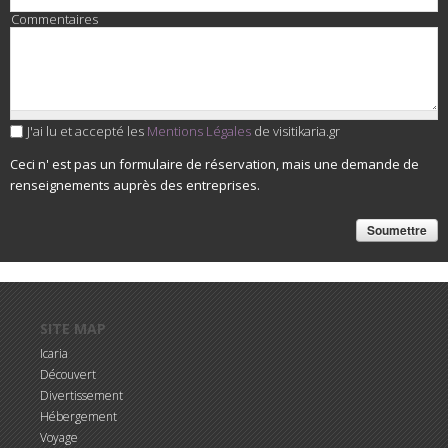
Commentaires
J'ai lu et accepté les
Mentions Légales
de visitikaria.gr
Ceci n' est pas un formulaire de réservation, mais une demande de
renseignements auprès des entreprises.
Aller au contenu principal
SITE MAP
Icaria
Découvert
Divertissement
Hébergement
Voyage