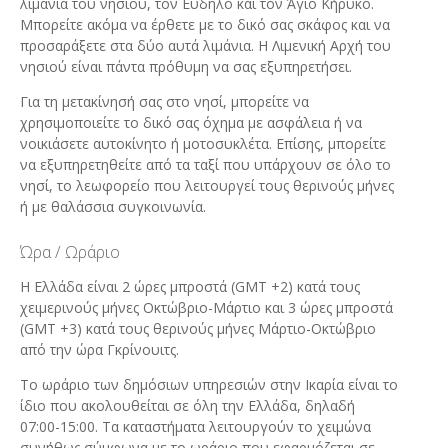
λιμάνια του νησιού, τον Εύδηλο και τον Άγιο Κήρυκο.
Μπορείτε ακόμα να έρθετε με το δικό σας σκάφος και να
προσαράξετε στα δύο αυτά λιμάνια. H Λιμενική Αρχή του
νησιού είναι πάντα πρόθυμη να σας εξυπηρετήσει.
Για τη μετακίνησή σας στο νησί, μπορείτε να
χρησιμοποιείτε το δικό σας όχημα με ασφάλεια ή να
νοικιάσετε αυτοκίνητο ή μοτοσυκλέτα. Επίσης, μπορείτε
να εξυπηρετηθείτε από τα ταξί που υπάρχουν σε όλο το
νησί, το λεωφορείο που λειτουργεί τους θερινούς μήνες
ή με θαλάσσια συγκοινωνία.
Ώρα / Ωράριο
Η Ελλάδα είναι 2 ώρες μπροστά (GMT +2) κατά τους
χειμερινούς μήνες Οκτώβριο-Μάρτιο και 3 ώρες μπροστά
(GMT +3) κατά τους θερινούς μήνες Μάρτιο-Οκτώβριο
από την ώρα Γκρίνουιτς.
Το ωράριο των δημόσιων υπηρεσιών στην Ικαρία είναι το
ίδιο που ακολουθείται σε όλη την Ελλάδα, δηλαδή
07:00-15:00. Τα καταστήματα λειτουργούν το χειμώνα
συνήθως σύμφωνα με το ωράριο που εφαρμόζεται σε