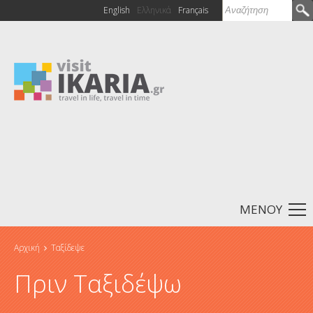
Αναζήτηση
English
Ελληνικά
Français
Φόρμα
αναζήτησης
ΜΕΝΟΥ
Αρχική
Ταξίδεψε
Είστε εδώ
Πριν Ταξιδέψω