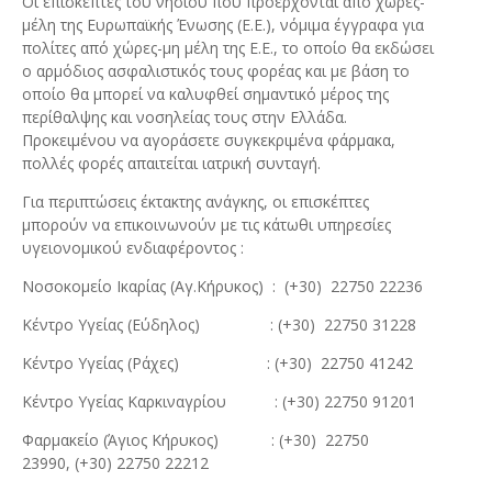
Οι επισκέπτες του νησιού που προέρχονται από χώρες-
μέλη της Ευρωπαϊκής Ένωσης (Ε.Ε.), νόμιμα έγγραφα για
πολίτες από χώρες-μη μέλη της Ε.Ε., το οποίο θα εκδώσει
ο αρμόδιος ασφαλιστικός τους φορέας και με βάση το
οποίο θα μπορεί να καλυφθεί σημαντικό μέρος της
περίθαλψης και νοσηλείας τους στην Ελλάδα.
Προκειμένου να αγοράσετε συγκεκριμένα φάρμακα,
πολλές φορές απαιτείται ιατρική συνταγή.
Για περιπτώσεις έκτακτης ανάγκης, οι επισκέπτες
μπορούν να επικοινωνούν με τις κάτωθι υπηρεσίες
υγειονομικού ενδιαφέροντος :
Νοσοκομείο Ικαρίας (Αγ.Κήρυκος) : (+30) 22750 22236
Κέντρο Υγείας (Εύδηλος) : (+30) 22750 31228
Κέντρο Υγείας (Ράχες) : (+30) 22750 41242
Κέντρο Υγείας Καρκιναγρίου : (+30) 22750 91201
Φαρμακείο (Άγιος Κήρυκος) : (+30) 22750
23990, (+30) 22750 22212