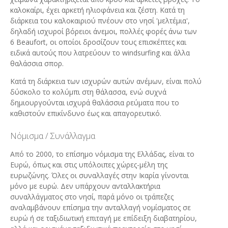
καλοκαίρι, έχει αρκετή ηλιοφάνεια και ζέστη. Κατά τη
διάρκεια του καλοκαιριού πνέουν στο νησί 'μελτέμια',
δηλαδή ισχυροί βόρειοι άνεμοι, πολλές φορές άνω των
6 Βeaufort, οι οποίοι δροσίζουν τους επισκέπτες και
ειδικά αυτούς που λατρεύουν το windsurfing και άλλα
θαλάσσια σπορ.
Κατά τη διάρκεια των ισχυρών αυτών ανέμων, είναι πολύ
δύσκολο το κολύμπι στη θάλασσα, ενώ συχνά
δημιουργούνται ισχυρά θαλάσσια ρεύματα που το
καθιστούν επικίνδυνο έως και απαγορευτικό.
Νόμισμα / Συνάλλαγμα
Από το 2000, το επίσημο νόμισμα της Ελλάδας, είναι το
Ευρώ, όπως και στις υπόλοιπες χώρες-μέλη της
ευρωζώνης. Όλες οι συναλλαγές στην Ικαρία γίνονται
μόνο με ευρώ. Δεν υπάρχουν ανταλλακτήρια
συναλλάγματος στο νησί, παρά μόνο οι τράπεζες
αναλαμβάνουν επίσημα την ανταλλαγή νομίσματος σε
ευρώ ή σε ταξιδιωτική επιταγή με επίδειξη διαβατηρίου,