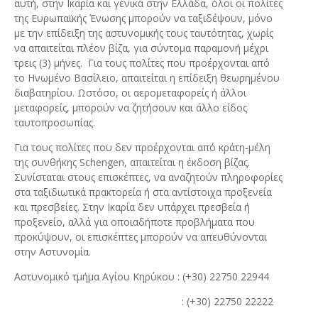
αυτή, στην Ικαρία και γενικά στην Ελλάδα, όλοι οι πολίτες
της Ευρωπαϊκής Ένωσης μπορούν να ταξιδέψουν, μόνο
με την επίδειξη της αστυνομικής τους ταυτότητας, χωρίς
να απαιτείται πλέον βίζα, για σύντομα παραμονή μέχρι
τρεις (3) μήνες. Για τους πολίτες που προέρχονται από
το Ηνωμένο Βασίλειο, απαιτείται η επίδειξη θεωρημένου
διαβατηρίου. Ωστόσο, οι αερομεταφορείς ή άλλοι
μεταφορείς, μπορούν να ζητήσουν και άλλο είδος
ταυτοπροσωπίας.
Για τους πολίτες που δεν προέρχονται από κράτη-μέλη
της συνθήκης Schengen, απαιτείται η έκδοση βίζας.
Συνίσταται στους επισκέπτες, να αναζητούν πληροφορίες
στα ταξιδιωτικά πρακτορεία ή στα αντίστοιχα προξενεία
και πρεσβείες. Στην Ικαρία δεν υπάρχει πρεσβεία ή
προξενείο, αλλά για οποιαδήποτε προβλήματα που
προκύψουν, οι επισκέπτες μπορούν να απευθύνονται
στην Αστυνομία.
Αστυνομικό τμήμα Αγίου Κηρύκου : (+30) 22750 22944
: (+30) 22750 22222