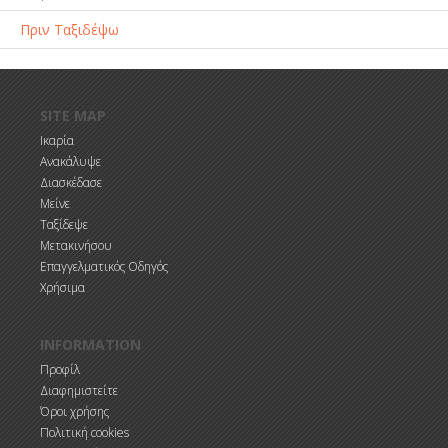
Πριν Ταξιδέψω
Παράκαμψη προς το κυρίως περιεχόμενο
SITE MAP
Ικαρία
Ανακάλυψε
Διασκέδασε
Μείνε
Ταξίδεψε
Μετακινήσου
Επαγγελματικός Οδηγός
Χρήσιμα
INFORMATION
Προφίλ
Διαφημιστείτε
Όροι χρήσης
Πολιτική cookies