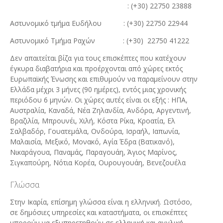
: (+30) 22750 23888
Αστυνομικό τμήμα Ευδήλου : (+30) 22750 22944
Αστυνομικό Τμήμα Ραχών : (+30) 22750 41222
Δεν απαιτείται βίζα για τους επισκέπτες που κατέχουν
έγκυρα διαβατήρια και προέρχονται από χώρες εκτός
Ευρωπαϊκής Ένωσης και επιθυμούν να παραμείνουν στην
Ελλάδα μέχρι 3 μήνες (90 ημέρες), εντός μιας χρονικής
περιόδου 6 μηνών. Οι χώρες αυτές είναι οι εξής : ΗΠΑ,
Αυστραλία, Καναδά, Νέα Ζηλανδία, Ανδόρα, Αργεντινή,
Βραζιλία, Μπρουνέι, Χιλή, Κόστα Ρίκα, Κροατία, Ελ
Σαλβαδόρ, Γουατεμάλα, Ονδούρα, Ισραήλ, Ιαπωνία,
Μαλαισία, Μεξικό, Μονακό, Αγία Έδρα (Βατικανό),
Νικαράγουα, Παναμάς, Παραγουάη, Άγιος Μαρίνος,
Σιγκαπούρη, Νότια Κορέα, Ουρουγουάη, Βενεζουέλα
Γλώσσα
Στην Ικαρία, επίσημη γλώσσα είναι η ελληνική. Ωστόσο,
σε δημόσιες υπηρεσίες και καταστήματα, οι επισκέπτες
μπορούν να εξυπηρετηθούν σε ελληνική και αγγλική