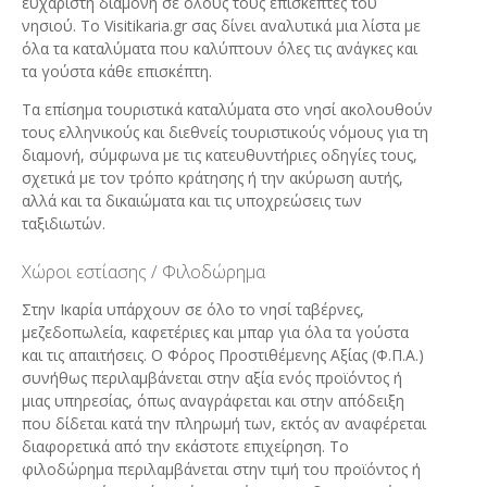
ευχάριστη διαμονή σε όλους τους επισκέπτες του
νησιού. Το Visitikaria.gr σας δίνει αναλυτικά μια λίστα με
όλα τα καταλύματα που καλύπτουν όλες τις ανάγκες και
τα γούστα κάθε επισκέπτη.
Τα επίσημα τουριστικά καταλύματα στο νησί ακολουθούν
τους ελληνικούς και διεθνείς τουριστικούς νόμους για τη
διαμονή, σύμφωνα με τις κατευθυντήριες οδηγίες τους,
σχετικά με τον τρόπο κράτησης ή την ακύρωση αυτής,
αλλά και τα δικαιώματα και τις υποχρεώσεις των
ταξιδιωτών.
Χώροι εστίασης / Φιλοδώρημα
Στην Ικαρία υπάρχουν σε όλο το νησί ταβέρνες,
μεζεδοπωλεία, καφετέριες και μπαρ για όλα τα γούστα
και τις απαιτήσεις. Ο Φόρος Προστιθέμενης Αξίας (Φ.Π.Α.)
συνήθως περιλαμβάνεται στην αξία ενός προϊόντος ή
μιας υπηρεσίας, όπως αναγράφεται και στην απόδειξη
που δίδεται κατά την πληρωμή των, εκτός αν αναφέρεται
διαφορετικά από την εκάστοτε επιχείρηση. Το
φιλοδώρημα περιλαμβάνεται στην τιμή του προϊόντος ή