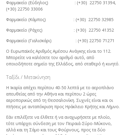
Φαρμακείο (Εύδηλος) : (+30) 22750 31394,
(+30) 22750 33006
Φαρμακείο (Κάμπος) : (+30) 22750 32985
Φαρμακείο (Ράχες) : (+30) 22750 41352
Φαρμακείο (Γιαλισκάρι) : (+30) 22750 71271
Ο Ευρωπαϊκός Αριθμός Αμέσου Ανάγκης είναι το 112.
Μπορείτε να καλέσετε τον αριθμό αυτό, από
οποιοδήποτε σημείο της Ελλάδος, από σταθερό ή κινητό.
Ταξίδι / Μετακίνηση
H Iκαρία απέχει περίπου 40-50 λεπτά με το αεροπλάνο
απευθείας από την Αθήνα και περίπου 2 ώρες
αεροπορικώς από τη Θεσσαλονίκη. Συχνές είναι και οι
πτήσεις με ανταπόκριση προς Ηράκλειο Κρήτης και Λήμνο.
Εάν επιλέξετε να έλθετε ή να αναχωρήσετε με πλοίο,
τότε υπάρχει σύνδεση με τον Πειραιά-Σύρο-Μύκονο,
αλλά και τη Σάμο και τους Φούρνους, προς τα δύο