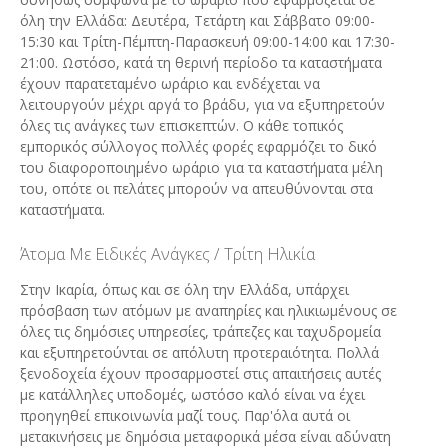
όλη την Ελλάδα: Δευτέρα, Τετάρτη και Σάββατο 09:00-
15:30 και Τρίτη-Πέμπτη-Παρασκευή 09:00-14:00 και 17:30-
21:00. Ωστόσο, κατά τη θερινή περίοδο τα καταστήματα
έχουν παρατεταμένο ωράριο και ενδέχεται να
λειτουργούν μέχρι αργά το βράδυ, για να εξυπηρετούν
όλες τις ανάγκες των επισκεπτών. Ο κάθε τοπικός
εμπορικός σύλλογος πολλές φορές εφαρμόζει το δικό
του διαφοροποιημένο ωράριο για τα καταστήματα μέλη
του, οπότε οι πελάτες μπορούν να απευθύνονται στα
καταστήματα.
Άτομα Με Ειδικές Ανάγκες / Τρίτη Ηλικία
Στην Ικαρία, όπως και σε όλη την Ελλάδα, υπάρχει
πρόσβαση των ατόμων με αναπηρίες και ηλικιωμένους σε
όλες τις δημόσιες υπηρεσίες, τράπεζες και ταχυδρομεία
και εξυπηρετούνται σε απόλυτη προτεραιότητα. Πολλά
ξενοδοχεία έχουν προσαρμοστεί στις απαιτήσεις αυτές
με κατάλληλες υποδομές, ωστόσο καλό είναι να έχει
προηγηθεί επικοινωνία μαζί τους. Παρ'όλα αυτά οι
μετακινήσεις με δημόσια μεταφορικά μέσα είναι αδύνατη