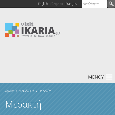
Αναζήτηση
English
Ελληνικά
Français
Φόρμα
αναζήτησης
ΜΕΝΟΥ
Αρχική
Ανακάλυψε
Παραλίες
Είστε εδώ
Μεσακτή