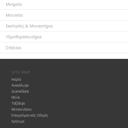
Μνημεία
Μουσεία
Εκκλησίες & Μοναστήρια
Υδροθεραπευτήρια
Σπήλαια
Παράκαμψη προς το κυρίως περιεχόμενο
SITE MAP
Ικαρία
Ανακάλυψε
Διασκέδασε
Μείνε
Ταξίδεψε
Μετακινήσου
Επαγγελματικός Οδηγός
Χρήσιμα