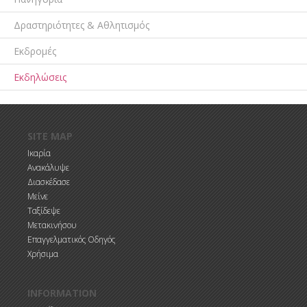
Δραστηριότητες & Αθλητισμός
Εκδρομές
Εκδηλώσεις
Παράκαμψη προς το κυρίως περιεχόμενο
SITE MAP
Ικαρία
Ανακάλυψε
Διασκέδασε
Μείνε
Ταξίδεψε
Μετακινήσου
Επαγγελματικός Οδηγός
Χρήσιμα
INFORMATION