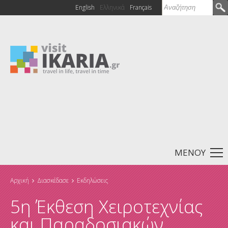
Αναζήτηση
English
Ελληνικά
Français
Φόρμα
αναζήτησης
ΜΕΝΟΥ
Αρχική
Διασκέδασε
Εκδηλώσεις
Είστε εδώ
5η Έκθεση Χειροτεχνίας
και Παραδοσιακών