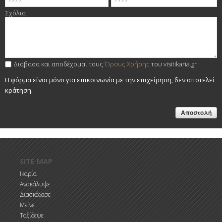
Σχόλια
Διάβασα και αποδέχομαι τους
Όρους Χρήσης
του visitikaria.gr
Η φόρμα είναι μόνο για επικοινωνία με την επιχείρηση, δεν αποτελεί
κράτηση.
Παράκαμψη προς το κυρίως περιεχόμενο
SITE MAP
Ικαρία
Ανακάλυψε
Διασκέδασε
Μείνε
Ταξίδεψε