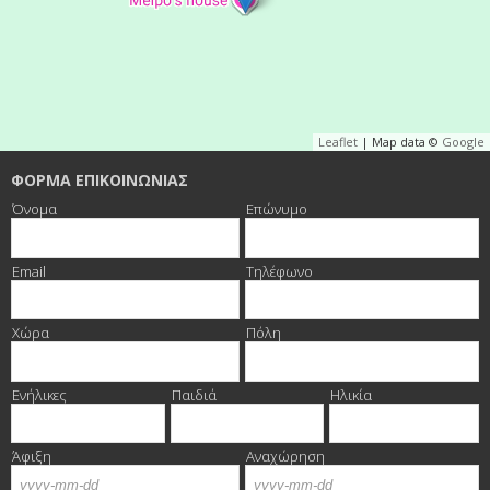
Leaflet
| Map data ©
Google
ΦΟΡΜΑ ΕΠΙΚΟΙΝΩΝΙΑΣ
Όνομα
Επώνυμο
Email
Τηλέφωνο
Χώρα
Πόλη
Ενήλικες
Παιδιά
Ηλικία
Άφιξη
Αναχώρηση
Ημέρα
Μήνας
Έτος
Ημέρα
Μήνας
Έτος