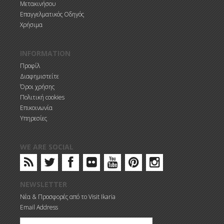
Μετακινήσου
Επαγγελματικός Οδηγός
Χρήσιμα
INFORMATION
Προφίλ
Διαφημιστείτε
Όροι χρήσης
Πολιτική cookies
Επικοινωνία
Υπηρεσίες
WE ARE SOCIAL
NEWSLETTER
Νέα & Προσφορές από το Visit Ikaria
Email Address