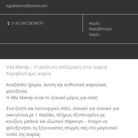
logoskaikinisi@yahoo.com
[+30] 6972879879
Ικαρία
Καραβόσταμο
Ικαρία
Villa Mandy – Η απόλυτη απόδραση στην Ικαρία!
Καραβόσταμο, Ικαρία
Αναζητάτε ηρεμία, άνεση και αυθεντική ικαριώτικη
φιλοξενία;
Η Villa Mandy είναι το ιδανικό μέρος για εσάς!
Ένα ζεστό και λειτουργικό σπίτι, ιδανικό για ιδανικό για
οικογένεια με 1 παιδάκι, πλήρως εξοπλισμένο με
κουζίνα, μπάνιο και ιδιωτικό πάρκινγκ – έτοιμο να
φιλοξενήσει τις ξέγνοιαστες στιγμές σας στο μαγευτικό
τοπίο της Ικαρίας.