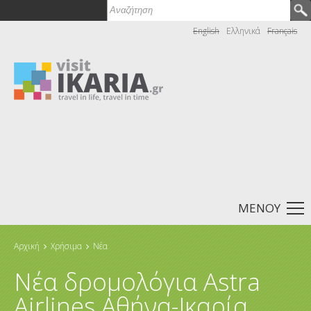
Αναζήτηση
Φόρμα αναζήτησης
English
Ελληνικά
Français
ΜΕΝΟΎ
Αρχική
Χρήσιμα
Νέα
Είστε εδώ
Νέα δρομολόγια Astra
Airlines Αθήνα-Ικαρία