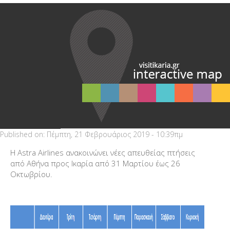
Published on:
Πέμπτη, 21 Φεβρουάριος 2019 - 10:39πμ
Η Astra Airlines ανακοινώνει νέες απευθείας πτήσεις
από Αθήνα προς Ικαρία από 31 Μαρτίου έως 26
Οκτωβρίου.