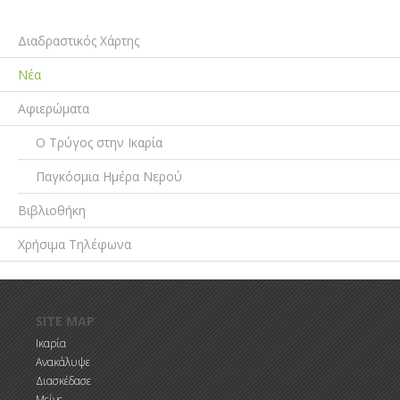
Διαδραστικός Χάρτης
Νέα
Αφιερώματα
Ο Τρύγος στην Ικαρία
Παγκόσμια Ημέρα Νερού
Βιβλιοθήκη
Χρήσιμα Τηλέφωνα
Παράκαμψη προς το κυρίως περιεχόμενο
SITE MAP
Ικαρία
Ανακάλυψε
Διασκέδασε
Μείνε